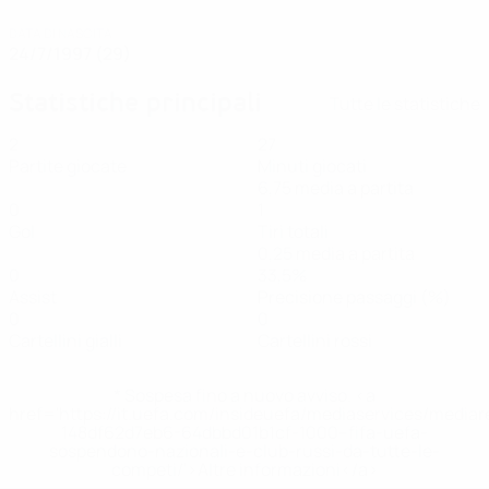
DATA DI NASCITA
24/7/1997 (29)
Statistiche principali
Tutte le statistiche
2
27
Partite giocate
Minuti giocati
6,75 media a partita
0
1
Gol
Tiri totali
0,25 media a partita
0
33,5%
Assist
Precisione passaggi (%)
0
0
Cartellini gialli
Cartellini rossi
* Sospesa fino a nuovo avviso. <a
href='https://it.uefa.com/insideuefa/mediaservices/media
148df62d7eb6-64dbbd01b1cf-1000--fifa-uefa-
sospendono-nazionali-e-club-russi-da-tutte-le-
competi/'>Altre informazioni</a>