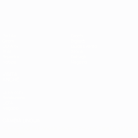
UEFA Women's EURO
Partite
Giochi
Gironi
Biglietti
UEFA.tv
Guida Evento
Stat.
Storia
Squadre
Dettagli
Notizie
Negozio
VISITA
ANCHE
UEFA.com
Fondazione
UEFA
Negozio
CAMBIA LINGUA
Italiano
English
Français
Deutsch
Русский
Español
Italiano
Português