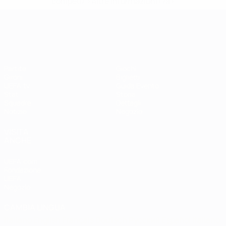
competi/'>Altre informazioni</a>
UEFA Women's EURO
Partite
Giochi
Gironi
Biglietti
UEFA.tv
Guida Evento
Stat.
Storia
Squadre
Dettagli
Notizie
Negozio
VISITA
ANCHE
UEFA.com
Fondazione
UEFA
Negozio
CAMBIA LINGUA
Italiano
English
Français
Deutsch
Русский
Español
Italiano