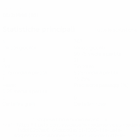
DATA DI NASCITA
05/2/1996 (30)
Statistiche principali
Tutte le statistiche
4
363
Partite giocate
Minuti giocati
90,75 media a partita
3
21
Gol
Tiri totali
0,75 media a partita
5,25 media a partita
1
73,25%
Assist
Precisione passaggi (%)
0,25 media a partita
0
0
Cartellini gialli
Cartellini rossi
* Sospesa fino a nuovo avviso. <a
href='https://it.uefa.com/insideuefa/mediaservices/media
148df62d7eb6-64dbbd01b1cf-1000--fifa-uefa-
sospendono-nazionali-e-club-russi-da-tutte-le-