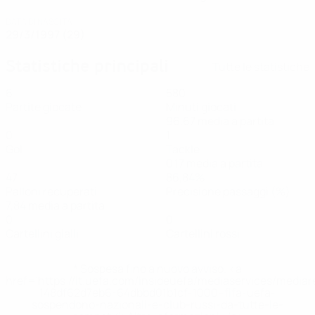
DATA DI NASCITA
29/3/1997 (29)
Statistiche principali
Tutte le statistiche
6
580
Partite giocate
Minuti giocati
96,67 media a partita
0
1
Gol
Tackle
0,17 media a partita
47
86,84%
Palloni recuperati
Precisione passaggi (%)
7,84 media a partita
0
0
Cartellini gialli
Cartellini rossi
* Sospesa fino a nuovo avviso. <a
href='https://it.uefa.com/insideuefa/mediaservices/media
148df62d7eb6-64dbbd01b1cf-1000--fifa-uefa-
sospendono-nazionali-e-club-russi-da-tutte-le-