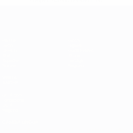
competi/'>Altre informazioni</a>
UEFA Women's EURO
Partite
Giochi
Gironi
Biglietti
UEFA.tv
Guida Evento
Stat.
Storia
Squadre
Dettagli
Notizie
Negozio
VISITA
ANCHE
UEFA.com
Fondazione
UEFA
Negozio
CAMBIA LINGUA
Italiano
English
Français
Deutsch
Русский
Español
Italiano