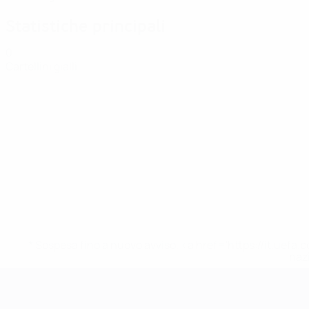
Statistiche principali
0
Cartellini gialli
* Sospesa fino a nuovo avviso. <a href='https://it.u
naz
UEFA Women's EURO