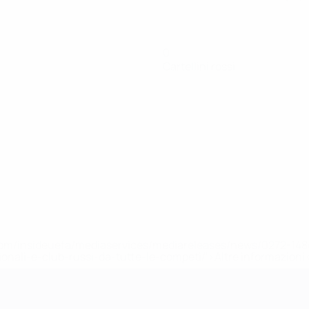
0
Cartellini rossi
efa.com/insideuefa/mediaservices/mediareleases/news/0272-
ionali-e-club-russi-da-tutte-le-competi/'>Altre informazioni