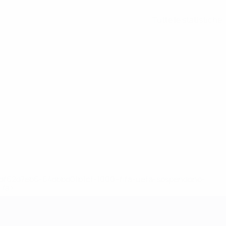
Tutte le statistiche
148df62d7eb6-64dbbd01b1cf-1000--fifa-uefa-sospendono-
</a>