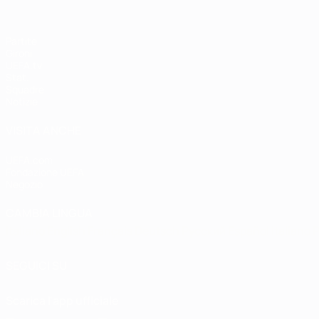
Partite
Gironi
UEFA.tv
Stat.
Squadre
Notizie
VISITA ANCHE
UEFA.com
Fondazione UEFA
Negozio
CAMBIA LINGUA
Italiano
English
Français
Deutsch
Русский
Español
Italiano
P
SEGUICI SU
Scarica l'app ufficiale