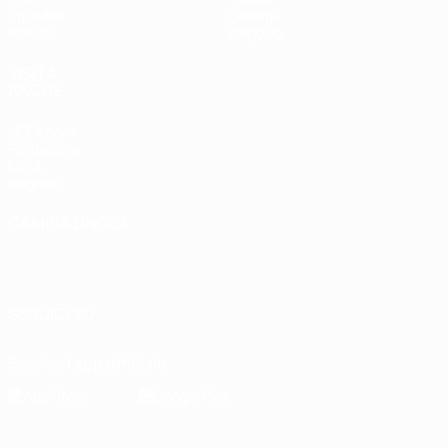
Squadre
Dettagli
Notizie
Negozio
VISITA
ANCHE
UEFA.com
Fondazione
UEFA
Negozio
CAMBIA LINGUA
Italiano
English
Français
Deutsch
Русский
Español
Italiano
Português
SEGUICI SU
Scarica l'app ufficiale