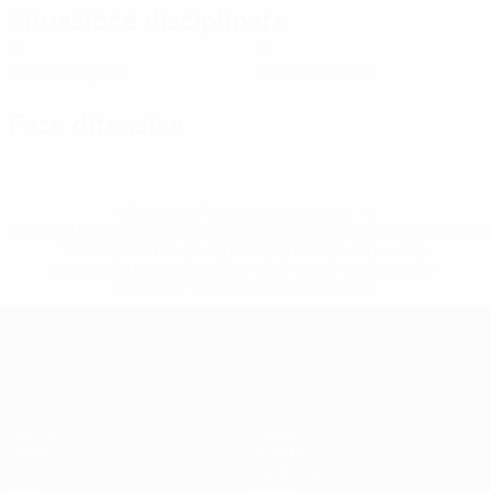
Situazione disciplinare
0
0
Cartellini gialli
Cartellini rossi
Fase difensiva
* Sospesa fino a nuovo avviso. <a
href='https://it.uefa.com/insideuefa/mediaservices/media
148df62d7eb6-64dbbd01b1cf-1000--fifa-uefa-
sospendono-nazionali-e-club-russi-da-tutte-le-
competi/'>Altre informazioni</a>
UEFA Women's EURO
Partite
Giochi
Gironi
Biglietti
UEFA.tv
Guida Evento
Stat.
Storia