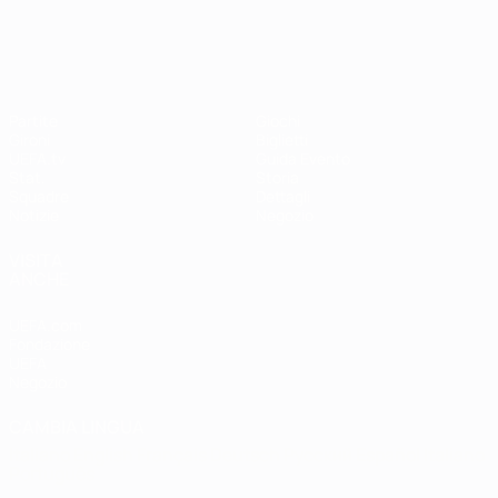
UEFA Women's EURO
Partite
Giochi
Gironi
Biglietti
UEFA.tv
Guida Evento
Stat.
Storia
Squadre
Dettagli
Notizie
Negozio
VISITA
ANCHE
UEFA.com
Fondazione
UEFA
Negozio
CAMBIA LINGUA
Italiano
English
Français
Deutsch
Русский
Español
Italiano
Português