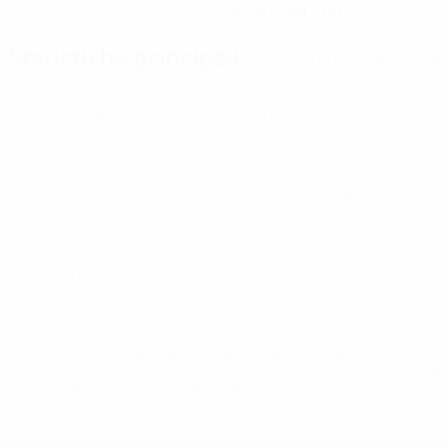
07/8/1991 (35)
Statistiche principali
Tutte le statistiche
3
34
Partite giocate
Minuti giocati
11,34 media a partita
0
1
Gol
Assist
0,34 media a partita
100%
0
Precisione passaggi (%)
Cartellini gialli
0
Cartellini rossi
* Sospesa fino a nuovo avviso. <a
href='https://it.uefa.com/insideuefa/mediaservices/media
148df62d7eb6-64dbbd01b1cf-1000--fifa-uefa-
sospendono-nazionali-e-club-russi-da-tutte-le-
competi/'>Altre informazioni</a>