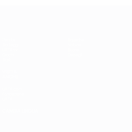
UEFA Women's Champions League
Partite
Squadre
Sorteggi
Notizie
UEFA.tv
Storia
Giochi
Dettagli
Stat.
VISITA
ANCHE
UEFA.com
Fondazione
UEFA
CAMBIA LINGUA
Italiano
English
Français
Deutsch
Русский
Español
Italiano
Português