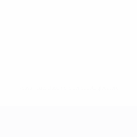
Nessun dato disponibile per questo giocatore
UEFA Women's Champions League