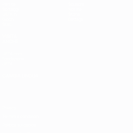
Partite
Squadre
Sorteggi
Notizie
UEFA.tv
Storia
Giochi
Dettagli
Stat.
VISITA
ANCHE
UEFA.com
Fondazione
UEFA
CAMBIA LINGUA
Italiano
English
Français
Deutsch
Русский
Español
Italiano
Português
Privacy
Termini e condizioni
Politica sui cookie