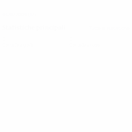
DATA DI NASCITA
04/6/2009 (17)
Statistiche principali
Tutte le statistiche
0
0
Cartellini gialli
Cartellini rossi