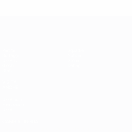
UEFA Women's Champions League
Partite
Squadre
Sorteggi
Notizie
UEFA.tv
Storia
Giochi
Dettagli
Stat.
VISITA
ANCHE
UEFA.com
Fondazione
UEFA
CAMBIA LINGUA
Italiano
English
Français
Deutsch
Русский
Español
Italiano