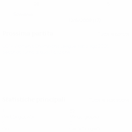
28
5
NUMERO NEL CLUB
NUMERO IN NAZIONALE
Romania
PAESE
DATA DI NASCITA
12/6/2009 (17)
Prossima partita
Tutte le partite
UEFA Women's Champions League
sab 8 ago 2026
·
Secondo turno di qualificazione
Statistiche principali
Tutte le statistiche
1
32
Partite giocate
Minuti giocati
0
0
Gol
Cartellini gialli