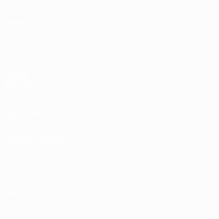
Partite
Squadre
Sorteggi
Notizie
UEFA.tv
Storia
Giochi
Dettagli
Stat.
VISITA
ANCHE
UEFA.com
Fondazione
UEFA
CAMBIA LINGUA
Italiano
English
Français
Deutsch
Русский
Español
Italiano
Português
Privacy
Termini e condizioni