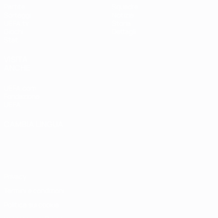
Partite
Squadre
Sorteggi
Notizie
UEFA.tv
Storia
Giochi
Dettagli
Stat.
VISITA
ANCHE
UEFA.com
Fondazione
UEFA
CAMBIA LINGUA
Italiano
English
Français
Deutsch
Русский
Español
Italiano
Português
Privacy
Termini e condizioni
Politica sui cookie