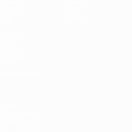
Partite
Squadre
Sorteggi
Notizie
UEFA.tv
Storia
Giochi
Dettagli
Stat.
VISITA
ANCHE
UEFA.com
Fondazione
UEFA
CAMBIA LINGUA
Italiano
English
Français
Deutsch
Русский
Español
Italiano
Português
Privacy
Termini e condizioni
Politica sui cookie
Impostazioni Privacy