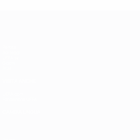
UEFA Women's Champions League
Partite
Sorteggi
UEFA.tv
Giochi
Stat.
VISITA ANCHE
UEFA.com
Fondazione UEFA
CAMBIA LINGUA
Italiano
English
Français
Deutsch
Русский
Español
Italiano
P