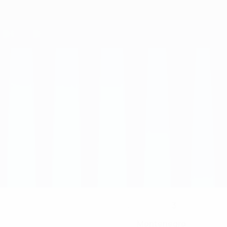
3
NUMERO NEL CLUB
Montenegro
PAESE