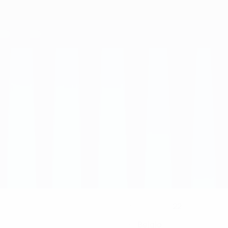
22
NUMERO NEL CLUB
Belgio
PAESE