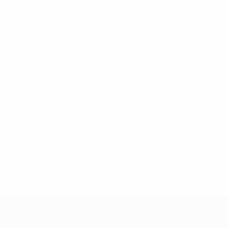
27/7/2008 (18)
DATA DI NASCITA
UEFA Women's Champions League