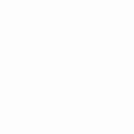
Partite
Sorteggi
UEFA.tv
Giochi
Stat.
VISITA ANCHE
UEFA.com
Fondazione UEFA
CAMBIA LINGUA
Italiano
English
Français
Deutsch
Русский
Español
Italiano
P
Privacy
Termini e condizioni
Politica sui cookie
Impostazioni Privacy