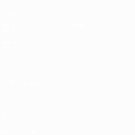
Partite
Squadre
Sorteggi
Notizie
UEFA.tv
Storia
Giochi
Dettagli
Stat.
VISITA
ANCHE
UEFA.com
Fondazione
UEFA
CAMBIA LINGUA
Italiano
English
Français
Deutsch
Русский
Español
Italiano
Português
Privacy
Termini e condizioni
Politica sui cookie