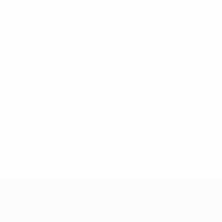
Cartellini rossi
UEFA Women's Champions League