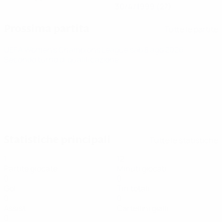
30/4/1999 (27)
Prossima partita
Tutte le partite
UEFA Women's Champions League
sab 8 ago 2026
·
Secondo turno di qualificazione
Statistiche principali
Tutte le statistiche
1
12
Partite giocate
Minuti giocati
0
0
Gol
Tiri totali
0
0
Assist
Cartellini gialli
0