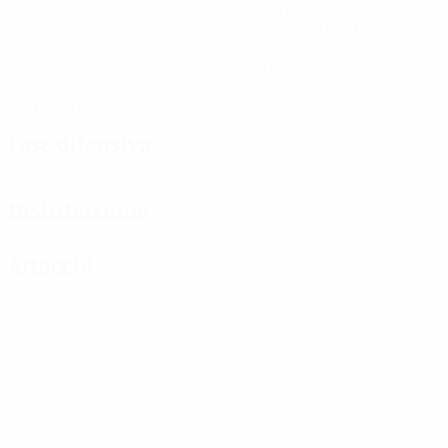
Partite giocate
Minuti giocati
7,5 media a partita
0
0
Gol
Cartellini gialli
0
Cartellini rossi
Fase difensiva
Distribuzione
Attacchi