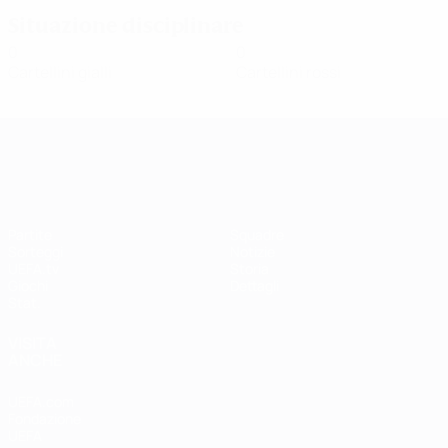
Situazione disciplinare
0
0
Cartellini gialli
Cartellini rossi
UEFA Women's Champions League
Partite
Squadre
Sorteggi
Notizie
UEFA.tv
Storia
Giochi
Dettagli
Stat.
VISITA
ANCHE
UEFA.com
Fondazione
UEFA