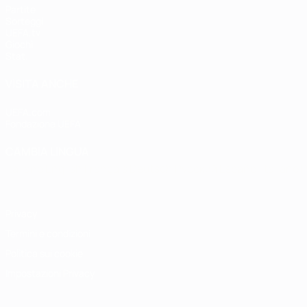
Partite
Sorteggi
UEFA.tv
Giochi
Stat.
VISITA ANCHE
UEFA.com
Fondazione UEFA
CAMBIA LINGUA
Italiano
English
Français
Deutsch
Русский
Español
Italiano
P
Privacy
Termini e condizioni
Politica sui cookie
Impostazioni Privacy