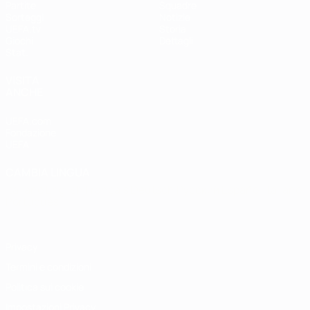
Partite
Squadre
Sorteggi
Notizie
UEFA.tv
Storia
Giochi
Dettagli
Stat.
VISITA
ANCHE
UEFA.com
Fondazione
UEFA
CAMBIA LINGUA
Italiano
English
Français
Deutsch
Русский
Español
Italiano
Português
Privacy
Termini e condizioni
Politica sui cookie
Impostazioni Privacy