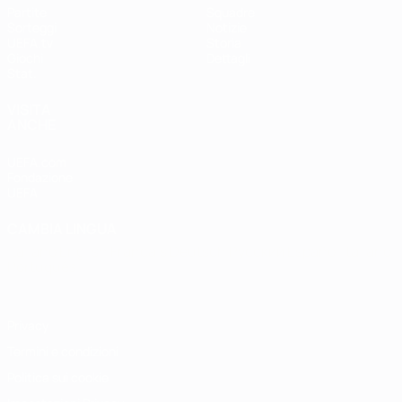
Partite
Squadre
Sorteggi
Notizie
UEFA.tv
Storia
Giochi
Dettagli
Stat.
VISITA
ANCHE
UEFA.com
Fondazione
UEFA
CAMBIA LINGUA
Italiano
English
Français
Deutsch
Русский
Español
Italiano
Português
Privacy
Termini e condizioni
Politica sui cookie