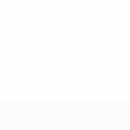
Nessun dato disponibile per questo giocatore
UEFA Women's Champions League