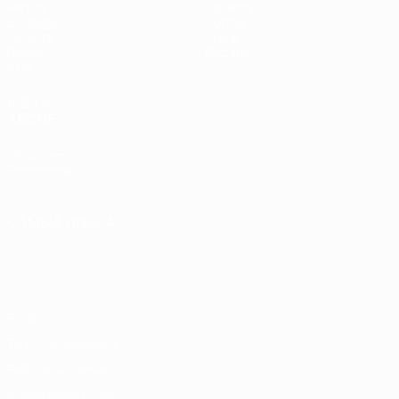
Partite
Squadre
Sorteggi
Notizie
UEFA.tv
Storia
Giochi
Dettagli
Stat.
VISITA
ANCHE
UEFA.com
Fondazione
UEFA
CAMBIA LINGUA
Italiano
English
Français
Deutsch
Русский
Español
Italiano
Português
Privacy
Termini e condizioni
Politica sui cookie
Impostazioni Privacy