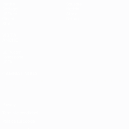
Partite
Squadre
Sorteggi
Notizie
UEFA.tv
Storia
Giochi
Dettagli
Stat.
VISITA
ANCHE
UEFA.com
Fondazione
UEFA
CAMBIA LINGUA
Italiano
English
Français
Deutsch
Русский
Español
Italiano
Português
Privacy
Termini e condizioni
Politica sui cookie