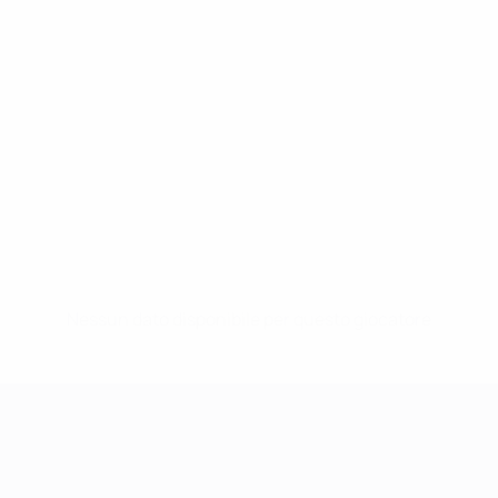
Nessun dato disponibile per questo giocatore
UEFA Women's Champions League