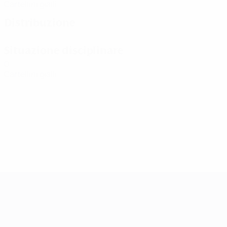
Cartellini gialli
Distribuzione
Situazione disciplinare
0
Cartellini gialli
UEFA Women's Champions League