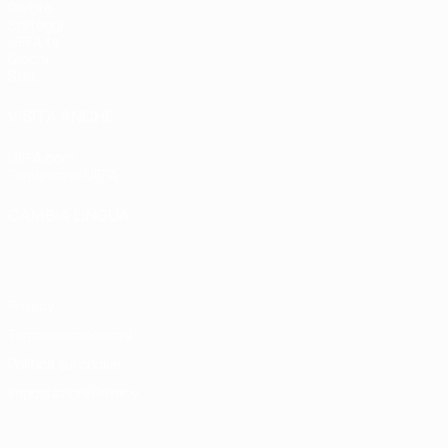
Partite
Sorteggi
UEFA.tv
Giochi
Stat.
VISITA ANCHE
UEFA.com
Fondazione UEFA
CAMBIA LINGUA
Italiano
English
Français
Deutsch
Русский
Español
Italiano
P
Privacy
Termini e condizioni
Politica sui cookie
Impostazioni Privacy