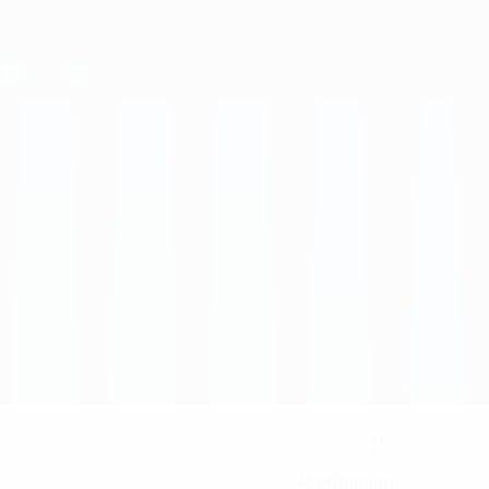
11
NUMERO NEL CLUB
Azerbaigian
PAESE