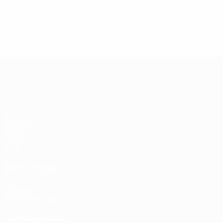
UEFA Women's Champions League
Partite
Sorteggi
UEFA.tv
Giochi
Stat.
VISITA ANCHE
UEFA.com
Fondazione UEFA
CAMBIA LINGUA