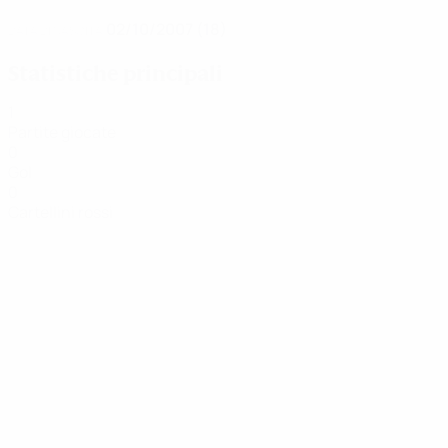
02/10/2007 (18)
DATA DI NASCITA
Statistiche principali
1
Partite giocate
0
Gol
0
Cartellini rossi