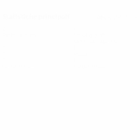
contro la Roma
Statistiche principali
Tutte le statistiche
2
89
Partite giocate
Minuti giocati
44,5 media a partita
0
0
Gol
Assist
0
0
Cartellini gialli
Cartellini rossi