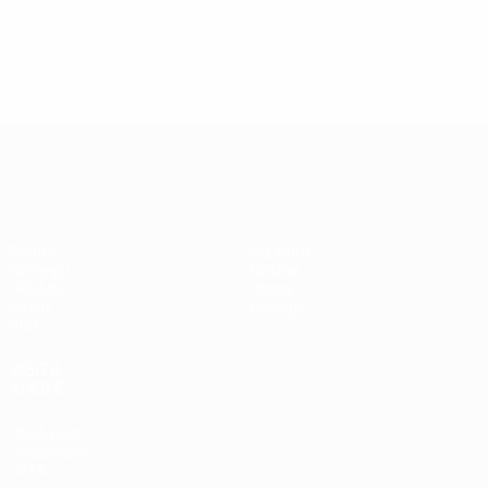
UEFA Women's Champions League
Partite
Squadre
Sorteggi
Notizie
UEFA.tv
Storia
Giochi
Dettagli
Stat.
VISITA
ANCHE
UEFA.com
Fondazione
UEFA