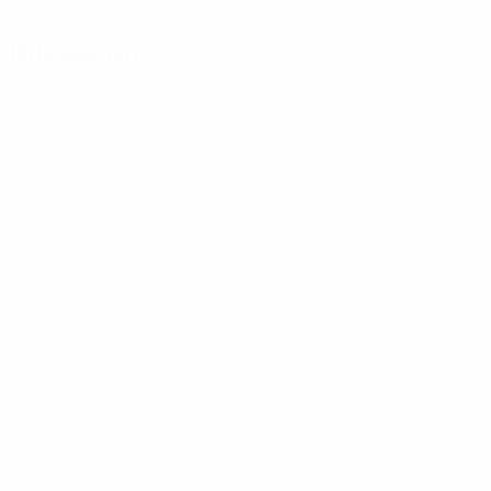
DATA DI NASCITA
19/12/2004 (21)
Storie
00:22
11/11/2025
Lo splendido gol di Stine Brekken