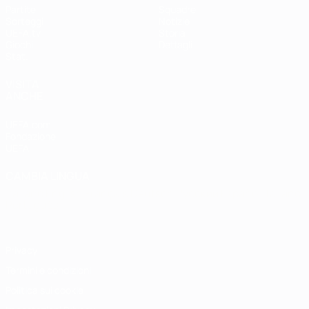
Partite
Squadre
Sorteggi
Notizie
UEFA.tv
Storia
Giochi
Dettagli
Stat.
VISITA
ANCHE
UEFA.com
Fondazione
UEFA
CAMBIA LINGUA
Italiano
English
Français
Deutsch
Русский
Español
Italiano
Português
Privacy
Termini e condizioni
Politica sui cookie