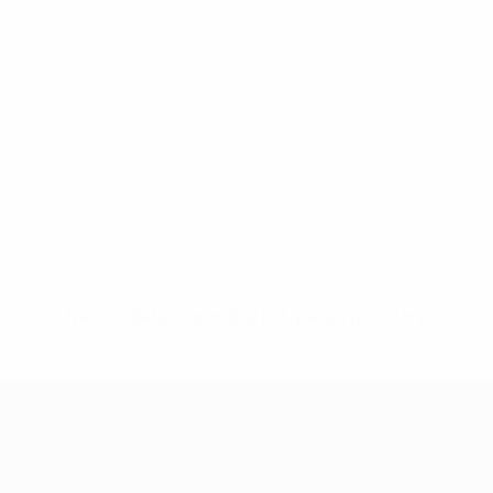
Nessun dato disponibile per questo giocatore
UEFA Women's Champions League