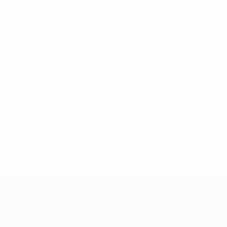
Nessun dato disponibile per questo giocatore
UEFA Women's Champions League