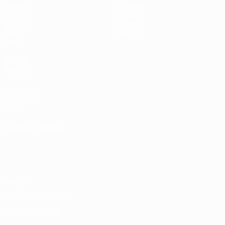
Partite
Squadre
Sorteggi
Notizie
UEFA.tv
Storia
Giochi
Dettagli
Stat.
VISITA
ANCHE
UEFA.com
Fondazione
UEFA
CAMBIA LINGUA
Italiano
English
Français
Deutsch
Русский
Español
Italiano
Português
Privacy
Termini e condizioni
Politica sui cookie