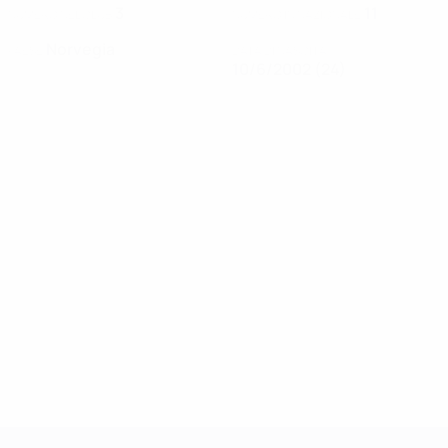
3
11
NUMERO NEL CLUB
NUMERO IN NAZIONALE
Norvegia
PAESE
DATA DI NASCITA
10/6/2002 (24)
UEFA Women's Champions League