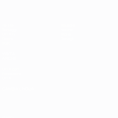
Partite
Squadre
Sorteggi
Notizie
UEFA.tv
Storia
Giochi
Dettagli
Stat.
VISITA
ANCHE
UEFA.com
Fondazione
UEFA
CAMBIA LINGUA
Italiano
English
Français
Deutsch
Русский
Español
Italiano
Português
Privacy