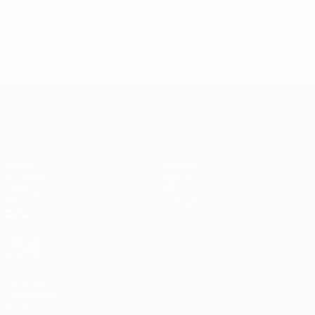
UEFA Women's Champions League
Partite
Squadre
Sorteggi
Notizie
UEFA.tv
Storia
Giochi
Dettagli
Stat.
VISITA
ANCHE
UEFA.com
Fondazione
UEFA