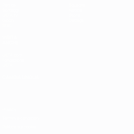
Partite
Squadre
Sorteggi
Notizie
UEFA.tv
Storia
Giochi
Dettagli
Stat.
VISITA
ANCHE
UEFA.com
Fondazione
UEFA
CAMBIA LINGUA
Italiano
English
Français
Deutsch
Русский
Español
Italiano
Português
Privacy
Termini e condizioni
Politica sui cookie