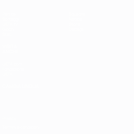
Partite
Squadre
Sorteggi
Notizie
UEFA.tv
Storia
Giochi
Dettagli
Stat.
VISITA
ANCHE
UEFA.com
Fondazione
UEFA
CAMBIA LINGUA
Italiano
English
Français
Deutsch
Русский
Español
Italiano
Português
Privacy
Termini e condizioni