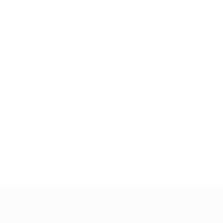
0
Cartellini rossi
UEFA Women's Champions League