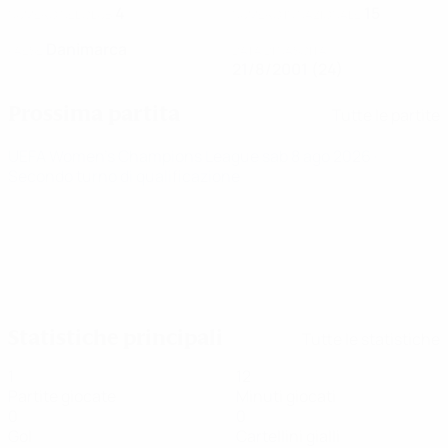
4
15
NUMERO NEL CLUB
NUMERO IN NAZIONALE
Danimarca
PAESE
DATA DI NASCITA
21/8/2001 (24)
Prossima partita
Tutte le partite
UEFA Women's Champions League
sab 8 ago 2026
·
Secondo turno di qualificazione
Statistiche principali
Tutte le statistiche
1
12
Partite giocate
Minuti giocati
0
0
Gol
Cartellini gialli