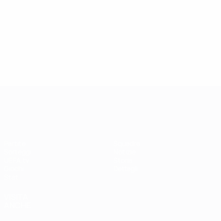
UEFA Women's Champions League
Partite
Squadre
Sorteggi
Notizie
UEFA.tv
Storia
Giochi
Dettagli
Stat.
VISITA
ANCHE