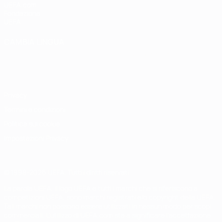
UEFA.com
Fondazione
UEFA
CAMBIA LINGUA
Italiano
English
Français
Deutsch
Русский
Español
Italiano
Português
Privacy
Termini e condizioni
Politica sui cookie
Impostazioni Privacy
© 1998-2026 UEFA. Tutti i diritti riservati
La parola UEFA, il logo UEFA e tutti i marchi che si riferiscono a
competizioni UEFA, sono marchi registrati e/o copyright della UEFA.
Tali marchi non possono essere utilizzati in nessun modo per scopi
commerciali. L'utilizzo di UEFA.com sta a significare l'accettazione