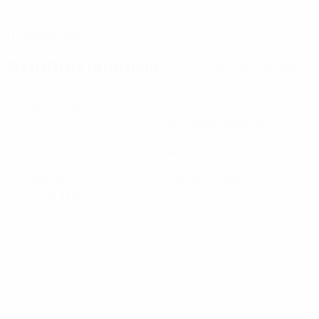
DATA DI NASCITA
11/3/2000 (26)
Statistiche principali
Tutte le statistiche
2
210
Partite giocate
Minuti giocati
105 media a partita
0
0
Gol
Assist
1
0
Cartellini gialli
Cartellini rossi
0,5 media a partita