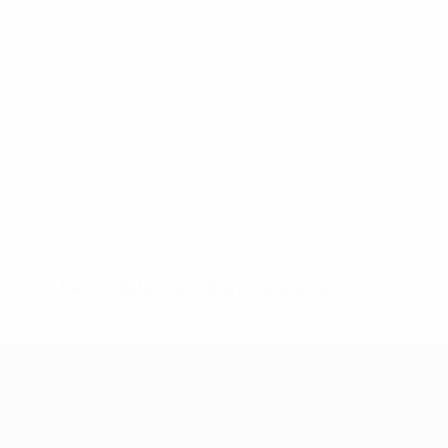
Nessun dato disponibile per questo giocatore
UEFA Women's Champions League