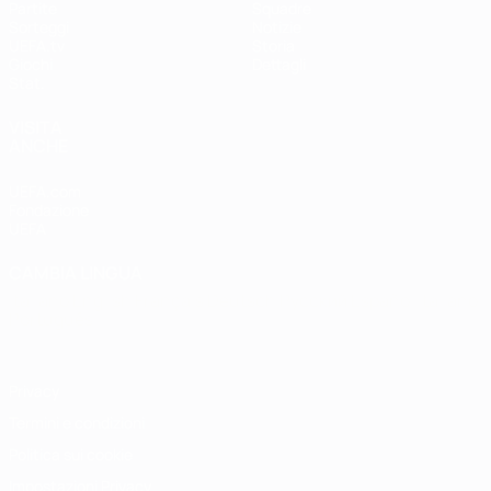
Partite
Squadre
Sorteggi
Notizie
UEFA.tv
Storia
Giochi
Dettagli
Stat.
VISITA
ANCHE
UEFA.com
Fondazione
UEFA
CAMBIA LINGUA
Italiano
English
Français
Deutsch
Русский
Español
Italiano
Português
Privacy
Termini e condizioni
Politica sui cookie
Impostazioni Privacy