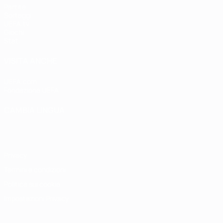
Partite
Sorteggi
UEFA.tv
Giochi
Stat.
VISITA ANCHE
UEFA.com
Fondazione UEFA
CAMBIA LINGUA
Italiano
English
Français
Deutsch
Русский
Español
Italiano
P
Privacy
Termini e condizioni
Politica sui cookie
Impostazioni Privacy