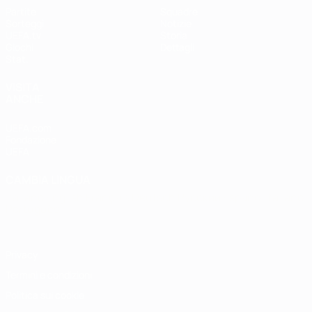
Partite
Squadre
Sorteggi
Notizie
UEFA.tv
Storia
Giochi
Dettagli
Stat.
VISITA
ANCHE
UEFA.com
Fondazione
UEFA
CAMBIA LINGUA
Italiano
English
Français
Deutsch
Русский
Español
Italiano
Português
Privacy
Termini e condizioni
Politica sui cookie