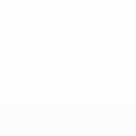
Nessun dato disponibile per questo giocatore
UEFA Women's Champions League