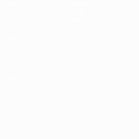
Partite
Squadre
Sorteggi
Notizie
UEFA.tv
Storia
Giochi
Dettagli
Stat.
VISITA
ANCHE
UEFA.com
Fondazione
UEFA
CAMBIA LINGUA
Italiano
English
Français
Deutsch
Русский
Español
Italiano
Português
Privacy
Termini e condizioni
Politica sui cookie