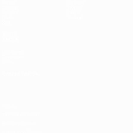
Partite
Squadre
Sorteggi
Notizie
UEFA.tv
Storia
Giochi
Dettagli
Stat.
VISITA
ANCHE
UEFA.com
Fondazione
UEFA
CAMBIA LINGUA
Italiano
English
Français
Deutsch
Русский
Español
Italiano
Português
Privacy
Termini e condizioni
Politica sui cookie
Impostazioni Privacy