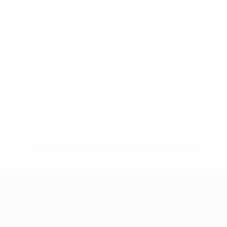
Nessun dato disponibile per questo giocatore
UEFA Women's Champions League