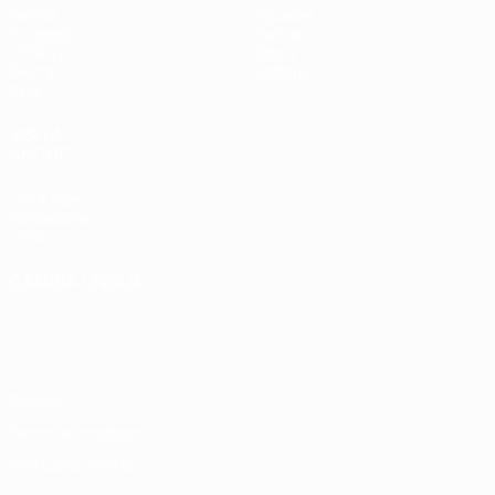
Partite
Squadre
Sorteggi
Notizie
UEFA.tv
Storia
Giochi
Dettagli
Stat.
VISITA
ANCHE
UEFA.com
Fondazione
UEFA
CAMBIA LINGUA
Italiano
English
Français
Deutsch
Русский
Español
Italiano
Português
Privacy
Termini e condizioni
Politica sui cookie