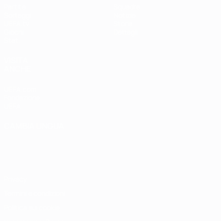
Partite
Squadre
Sorteggi
Notizie
UEFA.tv
Storia
Giochi
Dettagli
Stat.
VISITA
ANCHE
UEFA.com
Fondazione
UEFA
CAMBIA LINGUA
Italiano
English
Français
Deutsch
Русский
Español
Italiano
Português
Privacy
Termini e condizioni
Politica sui cookie