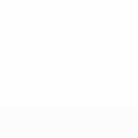
Nessun dato disponibile per questo giocatore
UEFA Women's Champions League