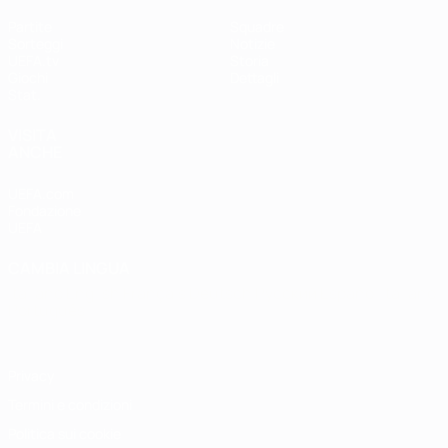
Partite
Squadre
Sorteggi
Notizie
UEFA.tv
Storia
Giochi
Dettagli
Stat.
VISITA
ANCHE
UEFA.com
Fondazione
UEFA
CAMBIA LINGUA
Italiano
English
Français
Deutsch
Русский
Español
Italiano
Português
Privacy
Termini e condizioni
Politica sui cookie