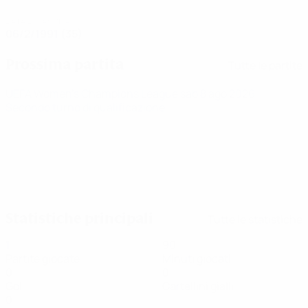
DATA DI NASCITA
06/2/1991 (35)
Prossima partita
Tutte le partite
UEFA Women's Champions League
sab 8 ago 2026
·
Secondo turno di qualificazione
Statistiche principali
Tutte le statistiche
1
90
Partite giocate
Minuti giocati
0
0
Gol
Cartellini gialli
0