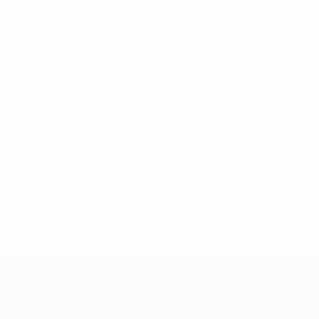
Cartellini rossi
UEFA Women's Champions League