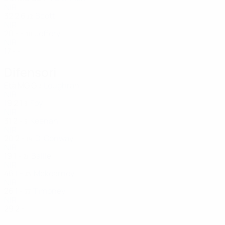
NIR
32
2
6
Scott
12
NIR
20
-
-
Jeffery
30
NIR
17
-
-
Difensori
Età
MG
G
Loughran
2
NIR
19
2
1
Foy
3
NIR
31
2
-
Keenan
5
NIR
20
2
-
D. Conway
14
NIR
19
1
-
Bailie
21
NIR
46
1
-
Mckearney
23
NIR
26
1
-
Timoney
77
NIR
29
2
-