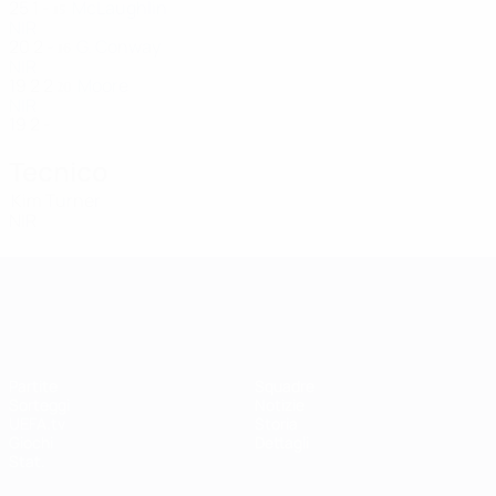
25
1
-
McLaughlin
15
NIR
20
2
-
G. Conway
16
NIR
19
2
2
Moore
20
NIR
19
2
-
Tecnico
Kim Turner
NIR
UEFA Women's Champions League
Partite
Squadre
Sorteggi
Notizie
UEFA.tv
Storia
Giochi
Dettagli
Stat.