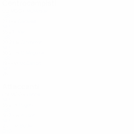
Centrocampisti
Età
MG
G
McMaster
4
NIR
27
1
-
Caldwell
6
NIR
35
2
1
Kerr
7
NIR
20
2
1
Crompton
26
NIR
30
2
-
C. Maguire
28
NIR
19
-
-
McCarron
97
NIR
28
-
-
Attaccanti
Età
MG
G
Vance
8
NIR
35
2
-
Rogan
9
NIR
35
2
-
Wilson
10
NIR
24
-
-
Butler
10
ENG