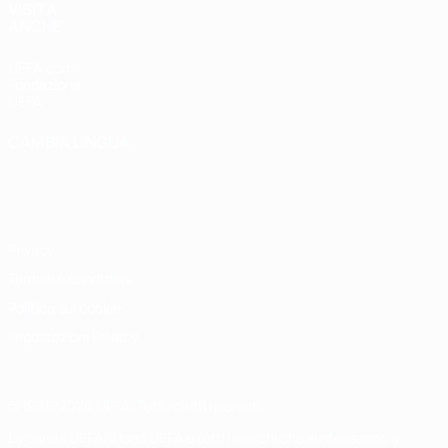
VISITA
ANCHE
UEFA.com
Fondazione
UEFA
CAMBIA LINGUA
Italiano
English
Français
Deutsch
Русский
Español
Italiano
Português
Privacy
Termini e condizioni
Politica sui cookie
Impostazioni Privacy
© 1998-2026 UEFA. Tutti i diritti riservati
La parola UEFA, il logo UEFA e tutti i marchi che si riferiscono a