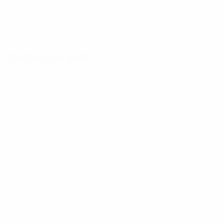
24
2
-
A. Dumančić
25
BIH
16
-
-
Kamerić
77
BIH
30
1
-
Centrocampisti
Età
MG
G
Spasojević
7
BIH
28
2
3
Mešan
10
BIH
16
-
-
Harrison
15
USA
23
2
-
Čađenović
16
MNE
20
2
-
Abdukić
19
BIH
19
1
-
Terzić
20
CRO
26
2
1
Hadžihajdarević
22
BIH
18
-
-
Pezelj
23
CRO
27
2
1