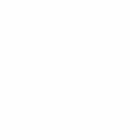
BIH
30
-
-
Karačić
12
BIH
17
2
4
Golubović
21
BIH
19
-
-
I. Dumančić
30
BIH
16
-
-
Difensori
Età
MG
G
Bratović
3
BIH
20
2
-
Smiljković
4
SRB
32
2
-
Mirković
5
BIH
18
-
-
Velagić
6
BIH
24
2
-
Zukić
8
BIH
25
2
-
Bjelica
13
BIH
16
-
-
Gavrić
24
BIH