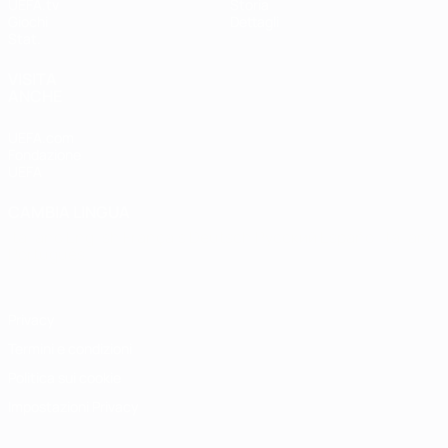
UEFA.tv
Storia
Giochi
Dettagli
Stat.
VISITA
ANCHE
UEFA.com
Fondazione
UEFA
CAMBIA LINGUA
Italiano
English
Français
Deutsch
Русский
Español
Italiano
Português
Privacy
Termini e condizioni
Politica sui cookie
Impostazioni Privacy