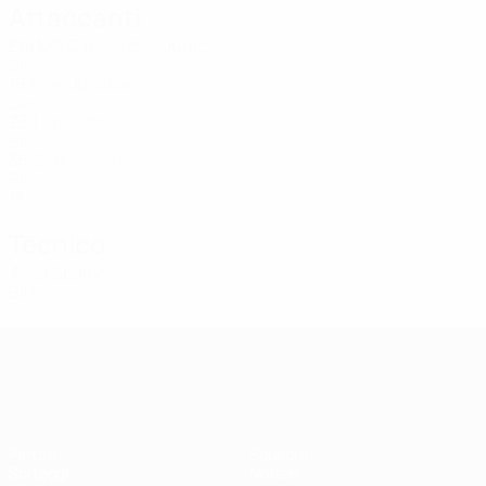
Attaccanti
Età
MG
G
Hadžikadunić
11
BIH
19
1
-
Jusufović
14
BIH
23
1
-
Kršo
17
BIH
35
2
1
Šekarić
18
BIH
17
-
-
Tecnico
Alisa Spahic
BIH
UEFA Women's Champions League
Partite
Squadre
Sorteggi
Notizie