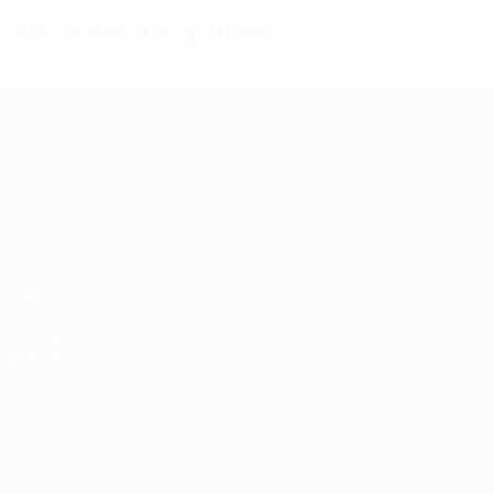
Situazione disciplinare
UEFA Women's Champions League
Partite
Squadre
Sorteggi
Notizie
UEFA.tv
Storia
Giochi
Dettagli
Stat.
VISITA
ANCHE
UEFA.com
Fondazione
UEFA
CAMBIA LINGUA