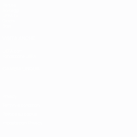
Partite
Sorteggi
UEFA.tv
Giochi
Stat.
VISITA ANCHE
UEFA.com
Fondazione UEFA
CAMBIA LINGUA
Italiano
English
Français
Deutsch
Русский
Español
Italiano
P
Privacy
Termini e condizioni
Politica sui cookie
Impostazioni Privacy