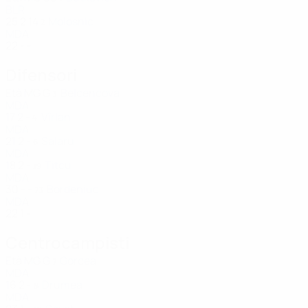
BLR
25
2
14
Molosnic
2
MDA
22
-
-
Difensori
Età
MG
G
Belcencova
3
MDA
17
2
-
Vîrlan
4
MDA
21
2
-
Șalaru
6
MDA
18
2
-
Titcu
19
MDA
30
-
-
Bordeniuc
73
MDA
22
1
-
Centrocampisti
Età
MG
G
Gorcea
7
MDA
16
2
-
Drumea
8
MDA