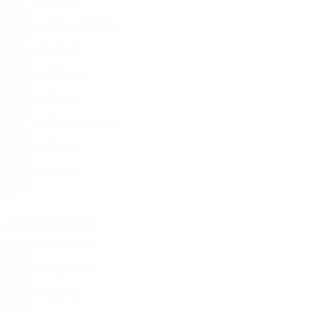
23
1
-
Sovet
10
KAZ
22
2
-
Dobrovolskaia
11
MDA
17
1
-
Gamarț
17
MDA
22
2
-
Balaban
22
MDA
19
2
-
Borșci
33
MDA
17
2
-
Coceanovschi
57
MDA
22
2
-
Ceban
77
MDA
19
1
-
Cucer
95
MDA
17
-
-
Attaccanti
Età
MG
G
Mazur
13
MDA
16
2
-
Cojuhari
14
MDA
27
2
1
Colnic
99
MDA