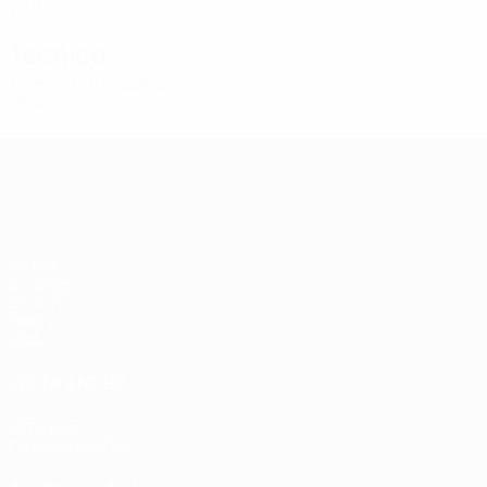
22
2
-
Tecnico
Valentin Munteanu
MDA
UEFA Women's Champions League
Partite
Sorteggi
UEFA.tv
Giochi
Stat.
VISITA ANCHE
UEFA.com
Fondazione UEFA