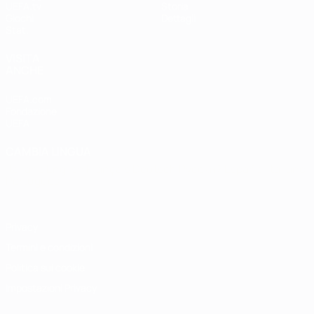
UEFA.tv
Storia
Giochi
Dettagli
Stat.
VISITA
ANCHE
UEFA.com
Fondazione
UEFA
CAMBIA LINGUA
Italiano
English
Français
Deutsch
Русский
Español
Italiano
Português
Privacy
Termini e condizioni
Politica sui cookie
Impostazioni Privacy