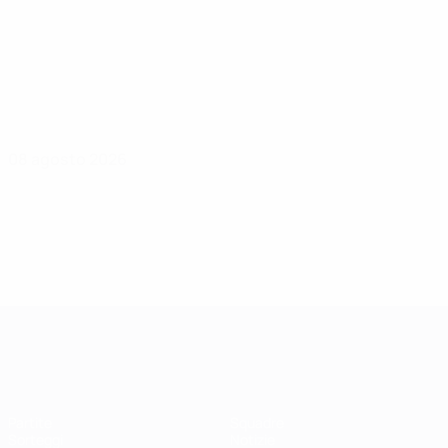
08 agosto 2026
UEFA Women's Champions League
Partite
Squadre
Sorteggi
Notizie