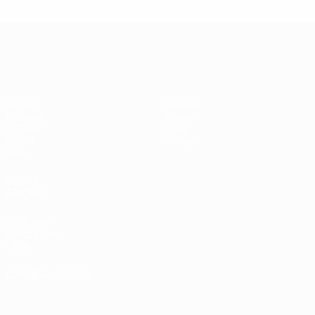
UEFA Women's Champions League
Partite
Squadre
Sorteggi
Notizie
UEFA.tv
Storia
Giochi
Dettagli
Stat.
VISITA
ANCHE
UEFA.com
Fondazione
UEFA
CAMBIA LINGUA
Italiano
English
Français
Deutsch
Русский
Español
Italiano
Português