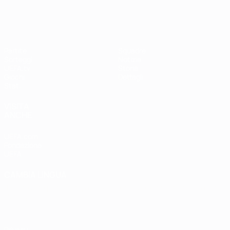
Partite
Squadre
Sorteggi
Notizie
UEFA.tv
Storia
Giochi
Dettagli
Stat.
VISITA
ANCHE
UEFA.com
Fondazione
UEFA
CAMBIA LINGUA
Italiano
English
Français
Deutsch
Русский
Español
Italiano
Português
Privacy