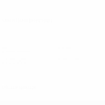
Vedi tutto
Statistiche principali
10
0
Gol
Gol subiti
5 media a partita
0
0
Cartellini gialli
Cartellini rossi
Tutte le statistiche
Squadra
Alguacil
Altenburg
Bennison
Blomqvist
D.
Do
Centrocampista
Portiere
Centrocampista
Attaccante
Di
Acikgöz
Difensore
Ultime notizie
UEFA Women's Champions League