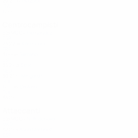
29
2
-
Petzoldt *
35
ITA
17
-
-
Centrocampisti
Età
MG
G
Hernández
6
ESP
24
2
2
Karchouni
10
FRA
31
-
-
Serrano
19
ESP
35
2
-
Strik
21
NED
30
2
1
Mingard *
37
SUI
17
-
-
De Alem
64
SUI
33
2
-
Attaccanti
Età
MG
G
N. Andonova
7
MKD
32
2
-
Asun Martínez
8
ESP