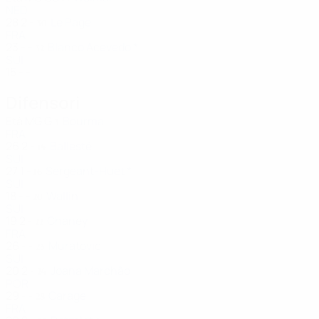
NED
28
2
-
Le Page
30
FRA
23
-
-
Blanco Acevedo *
32
SUI
15
-
-
Difensori
Età
MG
G
Bourma
3
FRA
26
2
-
Ballesté
14
SUI
27
1
-
Sergeant-Huet *
16
SUI
18
-
-
Wallin
20
SUI
19
2
-
Chaney
22
FRA
26
-
-
Muratovic
23
SUI
20
2
-
Joana Marchão
24
POR
29
-
-
Carage
28
FRA