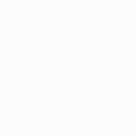
Partite
Squadre
Sorteggi
Notizie
UEFA.tv
Storia
Giochi
Dettagli
Stat.
VISITA
ANCHE
UEFA.com
Fondazione
UEFA
CAMBIA LINGUA
Italiano
English
Français
Deutsch
Русский
Español
Italiano
Português
Privacy
Termini e condizioni
Politica sui cookie
Impostazioni Privacy