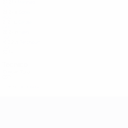
24
2
1
Marinelli
9
ITA
28
2
-
Sobal
11
POL
21
2
1
Cardia
12
FRA
26
2
-
Nein
17
SUI
16
2
2
Terchoun
25
SUI
30
1
-
Tecnico
Cristian Toro
ESP
*
Giocatore lista B
UEFA Women's Champions League