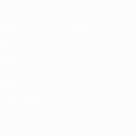
Partite
Squadre
Sorteggi
Notizie
UEFA.tv
Storia
Giochi
Dettagli
Stat.
VISITA
ANCHE
UEFA.com
Fondazione
UEFA
CAMBIA LINGUA
Italiano
English
Français
Deutsch
Русский
Español
Italiano
Português
Privacy